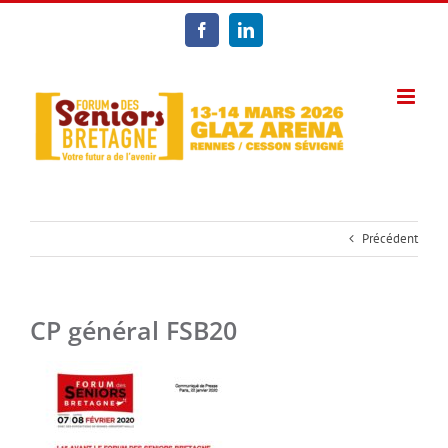
Passer
au
Facebook
LinkedIn
contenu
Précédent
CP général FSB20