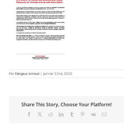
Par
Margaux Arnoud
|
janvier 22nd, 2020
Share This Story, Choose Your Platform!
Facebook
X
Reddit
LinkedIn
Tumblr
Pinterest
Vk
Email