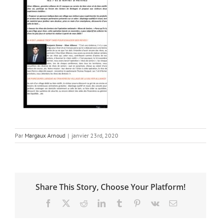
Par
Margaux Arnoud
|
janvier 23rd, 2020
Share This Story, Choose Your Platform!
Facebook
X
Reddit
LinkedIn
Tumblr
Pinterest
Vk
Email