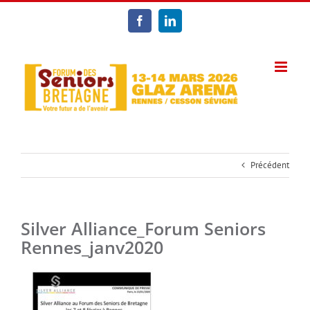
Passer
au
Facebook
LinkedIn
contenu
Précédent
Silver Alliance_Forum Seniors
Rennes_janv2020