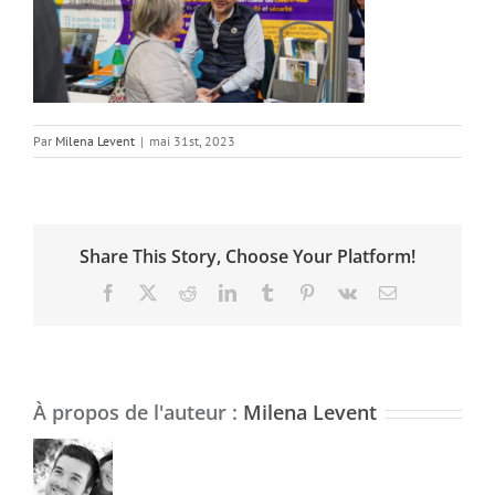
Par
Milena Levent
|
mai 31st, 2023
Share This Story, Choose Your Platform!
Facebook
X
Reddit
LinkedIn
Tumblr
Pinterest
Vk
Email
À propos de l'auteur :
Milena Levent