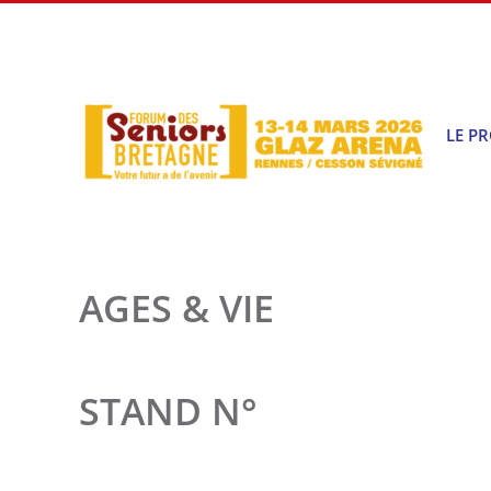
Passer
au
contenu
LE P
AGES & VIE
STAND N°