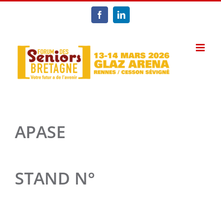
Passer
au
Facebook
LinkedIn
contenu
APASE
STAND N°