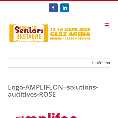
Passer
au
Facebook
LinkedIn
contenu
Précédent
Logo-AMPLIFLON+solutions-
auditives-ROSE