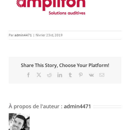
Par
admin4471
|
février 23rd, 2019
Share This Story, Choose Your Platform!
Facebook
X
Reddit
LinkedIn
Tumblr
Pinterest
Vk
Email
À propos de l'auteur :
admin4471