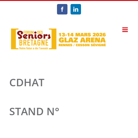
Passer
au
Facebook
LinkedIn
contenu
CDHAT
STAND N°