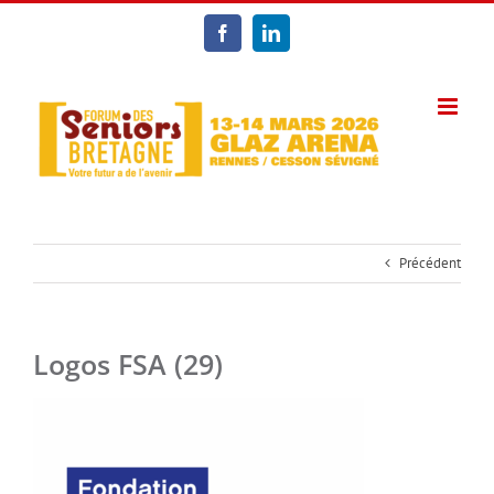
Passer
au
Facebook
LinkedIn
contenu
Précédent
Logos FSA (29)