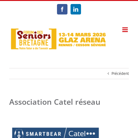
Passer
au
Facebook
LinkedIn
contenu
Précédent
Association Catel réseau