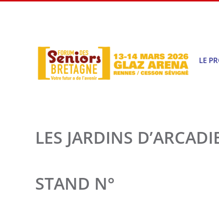
Passer
au
contenu
LE P
LES JARDINS D’ARCADI
STAND N°