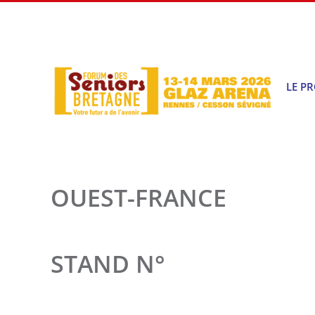
Passer
au
contenu
LE P
OUEST-FRANCE
STAND N°