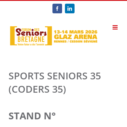
Passer
au
Facebook
LinkedIn
contenu
SPORTS SENIORS 35
(CODERS 35)
STAND N°