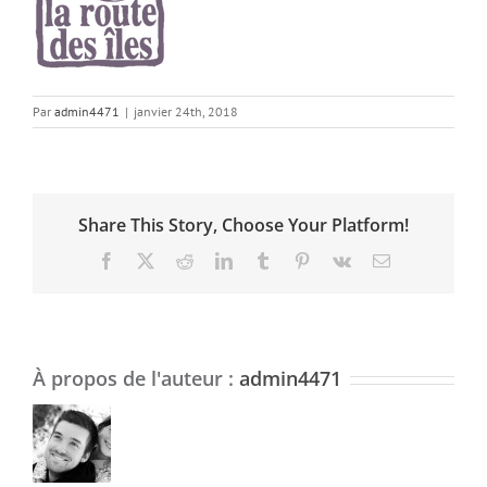
Par
admin4471
|
janvier 24th, 2018
Share This Story, Choose Your Platform!
Facebook
X
Reddit
LinkedIn
Tumblr
Pinterest
Vk
Email
À propos de l'auteur :
admin4471