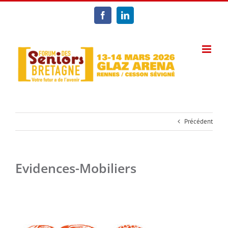
Passer
au
Facebook
LinkedIn
contenu
Précédent
Evidences-Mobiliers