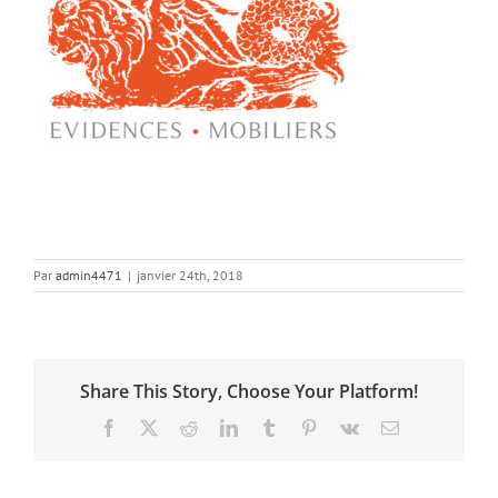
Par
admin4471
|
janvier 24th, 2018
Share This Story, Choose Your Platform!
Facebook
X
Reddit
LinkedIn
Tumblr
Pinterest
Vk
Email