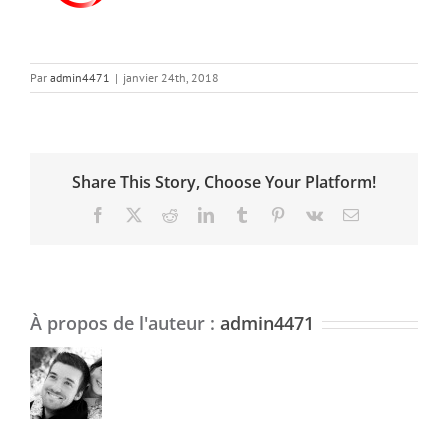
Par
admin4471
|
janvier 24th, 2018
Share This Story, Choose Your Platform!
Facebook
X
Reddit
LinkedIn
Tumblr
Pinterest
Vk
Email
À propos de l'auteur :
admin4471