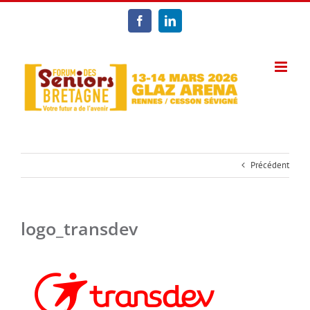
Passer
au
Facebook
LinkedIn
contenu
Précédent
logo_transdev