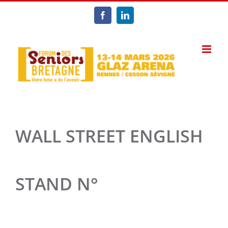
Passer
au
Facebook
LinkedIn
contenu
WALL STREET ENGLISH
STAND N°