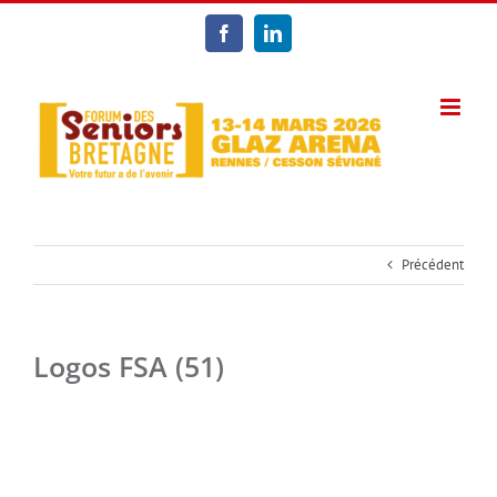
Passer
au
Facebook
LinkedIn
contenu
Précédent
Logos FSA (51)